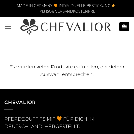
Zum Inhalt springen
MADE IN GERMANY
INDIVIDUELLE BESTICKUNG
AB 150€ VERSANDKOSTENFREI
Es wurden keine Produkte gefunden, die deiner
Auswahl entsprechen.
CHEVALIOR
PFERDEOUTFITS MIT
FÜR DICH IN
DEUTSCHLAND HERGESTELLT.