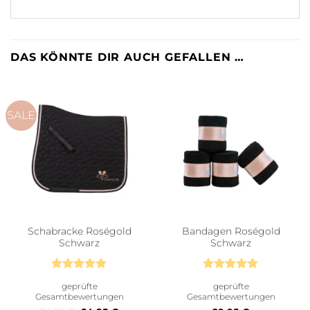
DAS KÖNNTE DIR AUCH GEFALLEN …
SALE
Schabracke Roségold
Bandagen Roségold
Schwarz
Schwarz
Bewertet
Bewertet
geprüfte
geprüfte
mit
5
von
mit
5
von
Gesamtbewertungen
Gesamtbewertungen
5
5