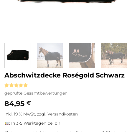
Abschwitzdecke Roségold Schwarz
Bewertet
7
geprüfte Gesamtbewertungen
mit
5
von
5, basierend
84,95
€
auf
Kundenbewertungen
inkl. 19 % MwSt.
zzgl.
Versandkosten
:
In 3-5 Werktagen bei dir