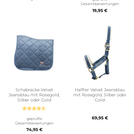
mit
5
von
Gesamtbewertungen
5
19,95
€
Schabracke Velvet
Halfter Velvet Jeansblau
Jeansblau mit Rosegold,
mit Rosegold, Silber oder
Silber oder Gold
Gold
Bewertet
69,95
€
geprüfte
mit
4.5
Gesamtbewertungen
von 5
74,95
€