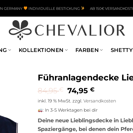
IN GERMANY
INDIVIDUELLE BESTICKUNG
AB 150€ VERSANDKOST
NG
KOLLEKTIONEN
FARBEN
SHETTY
Führanlagendecke Lie
Ursprünglicher Pr
Aktueller P
84,95
€
74,95
€
inkl. 19 % MwSt.
zzgl.
Versandkosten
:
In 3-5 Werktagen bei dir
Deine neue Lieblingsdecke in Lieb
Spaziergänge, bei denen dein Pfe