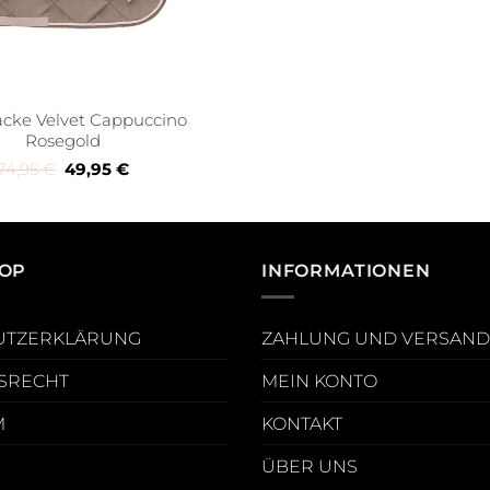
acke Velvet Cappuccino
Rosegold
Ursprünglicher Preis war: 74,95 €
Aktueller Preis ist: 49,95 €.
74,95
€
49,95
€
OP
INFORMATIONEN
UTZERKLÄRUNG
ZAHLUNG UND VERSAND
SRECHT
MEIN KONTO
M
KONTAKT
ÜBER UNS