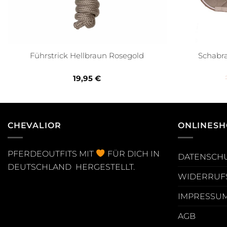
Schabr
Führstrick Hellbraun Rosegold
19,95
€
CHEVALIOR
ONLINESH
PFERDEOUTFITS MIT
FÜR DICH IN
DATENSCH
DEUTSCHLAND HERGESTELLT.
WIDERRUF
IMPRESSU
AGB