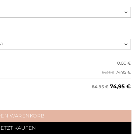
0,00
€
74,95
€
84,95 €
74,95
€
84,95 €
ld Menge
DEN WARENKORB
JETZT KAUFEN