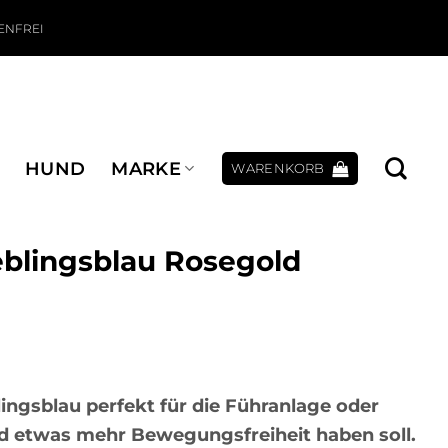
ENFREI
HUND
MARKE
WARENKORB
blingsblau Rosegold
eis war: 84,95 €
reis ist: 74,95 €.
lingsblau perfekt für die Führanlage oder
rd etwas mehr Bewegungsfreiheit haben soll.