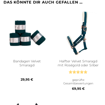
DAS KÖNNTE DIR AUCH GEFALLEN …
Bandagen Velvet
Halfter Velvet Smaragd
Smaragd
mit Roségold oder Silber
Bewertet
29,95
€
geprüfte
mit
5
von
Gesamtbewertungen
5
69,95
€