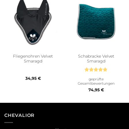
Fliegenohren Velvet
Schabracke Velvet
Smaragd
Smaragd
Bewertet
34,95
€
geprüfte
mit
4.89
Gesamtbewertungen
von 5
74,95
€
CHEVALIOR