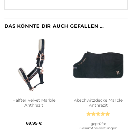
DAS KÖNNTE DIR AUCH GEFALLEN …
Halfter Velvet Marble
Abschwitzdecke Marble
Anthrazit
Anthrazit
Bewertet
69,95
€
geprüfte
mit
5
von
Gesamtbewertungen
5