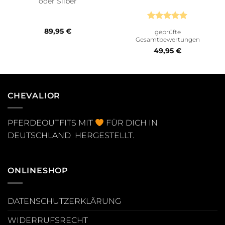
oder Silber
Bewertet
89,95
€
geprüfte
mit
5
von
Gesamtbewertungen
5
49,95
€
CHEVALIOR
PFERDEOUTFITS MIT
FÜR DICH IN
DEUTSCHLAND HERGESTELLT.
ONLINESHOP
DATENSCHUTZERKLÄRUNG
WIDERRUFSRECHT