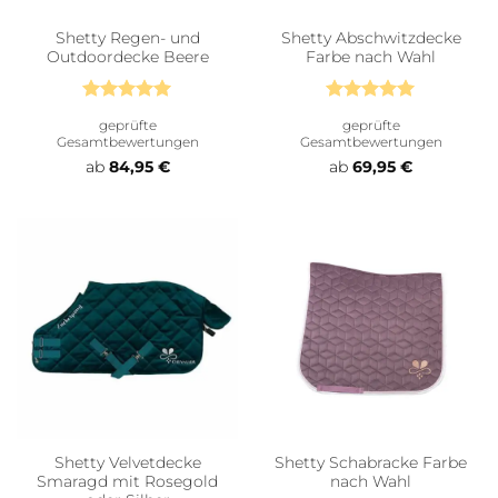
Shetty Regen- und
Shetty Abschwitzdecke
Outdoordecke Beere
Farbe nach Wahl
Bewertet
Bewertet
geprüfte
geprüfte
mit
5
von
mit
5
von
Gesamtbewertungen
Gesamtbewertungen
5
5
ab
84,95
€
ab
69,95
€
Shetty Velvetdecke
Shetty Schabracke Farbe
Smaragd mit Rosegold
nach Wahl