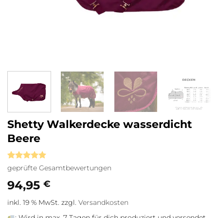
Shetty Walkerdecke wasserdicht
Beere
Bewertet
2
geprüfte Gesamtbewertungen
mit
5
von
5, basierend
94,95
€
auf
Kundenbewertungen
inkl. 19 % MwSt.
zzgl.
Versandkosten
:
Wird in max. 7 Tagen für dich produziert und versendet