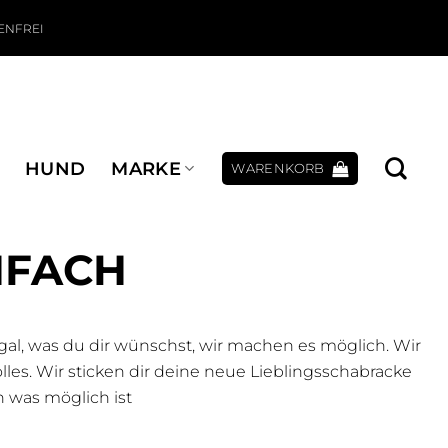
ENFREI
HUND
MARKE
WARENKORB
NFACH
l, was du dir wünschst, wir machen es möglich. Wir
es. Wir sticken dir deine neue Lieblingsschabracke
 was möglich ist