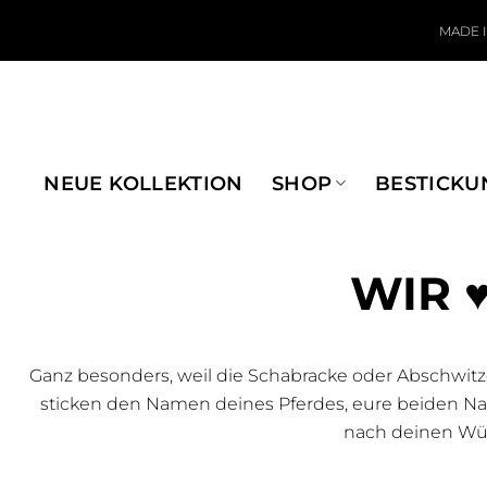
Zum Inhalt springen
MADE 
NEUE KOLLEKTION
SHOP
BESTICKU
WIR 
Ganz besonders, weil die Schabracke oder Abschwit
sticken den Namen deines Pferdes, eure beiden Nam
nach deinen Wün