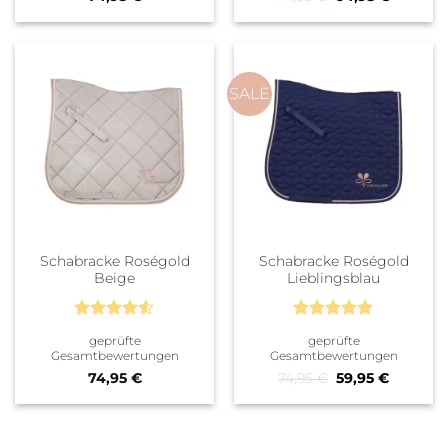
SALE
Schabracke Roségold
Schabracke Roségold
Beige
Lieblingsblau
Bewertet
Bewertet
geprüfte
geprüfte
mit
4.5
mit
5
von
Gesamtbewertungen
Gesamtbewertungen
von 5
5
Ursprünglicher P
Aktueller
74,95
€
74,95
€
59,95
€