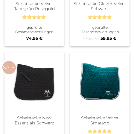
Schabracke Velvet
Schabracke Glitzer Velvet
Jadegrün Rosegold
Schwarz
Bewertet
Bewertet
geprüfte
geprüfte
mit
5
von
mit
5
von
Gesamtbewertungen
Gesamtbewertungen
5
5
Ursprünglicher P
Aktueller
74,95
€
74,95
€
59,95
€
SALE
Schabracke New
Schabracke Velvet
Essentials Schwarz
Smaragd