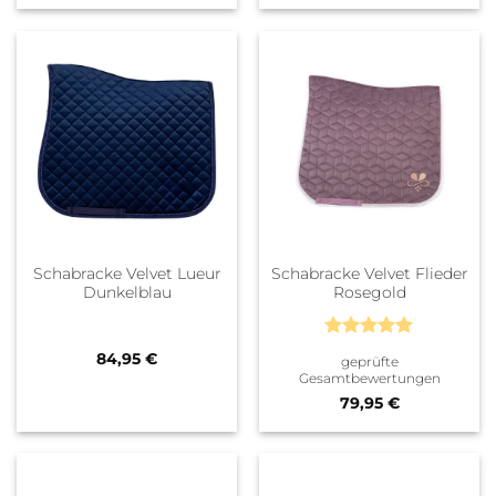
Schabracke Velvet Lueur
Schabracke Velvet Flieder
Dunkelblau
Rosegold
Bewertet
84,95
€
geprüfte
mit
5
von
Gesamtbewertungen
5
79,95
€