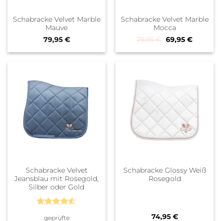
Schabracke Velvet Marble
Schabracke Velvet Marble
Mauve
Mocca
Ursprünglicher P
Aktueller
79,95
€
79,95
€
69,95
€
Schabracke Velvet
Schabracke Glossy Weiß
Jeansblau mit Rosegold,
Rosegold
Silber oder Gold
Bewertet
74,95
€
geprüfte
mit
4.5