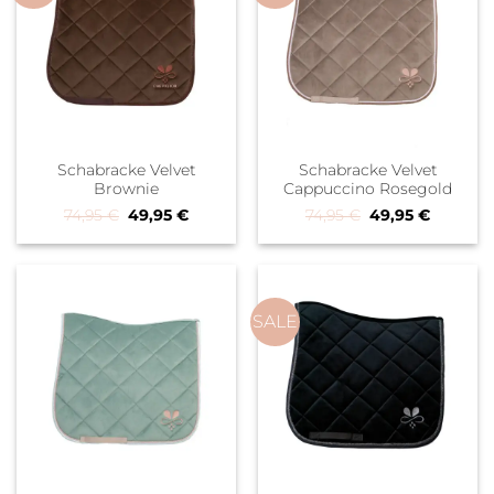
Schabracke Velvet
Schabracke Velvet
Brownie
Cappuccino Rosegold
Ursprünglicher Preis war: 74,95 €
Aktueller Preis ist: 49,95 €.
Ursprünglicher P
Aktueller
74,95
€
49,95
€
74,95
€
49,95
€
SALE