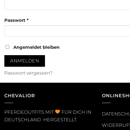
Erforderlich
Passwort
*
Angemeldet bleiben
ANMELDEN
Passwort vergessen?
CHEVALIOR
ONLINESH
PFERDEOUTFITS MIT
FÜR DICH IN
DATENSCH
DEUTSCHLAND HERGESTELLT.
WIDERRUF