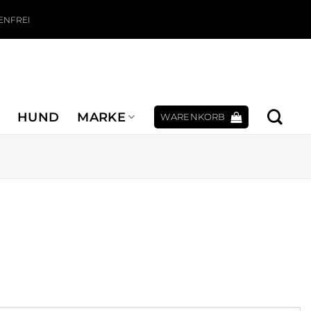
ENFREI
HUND
MARKE
WARENKORB