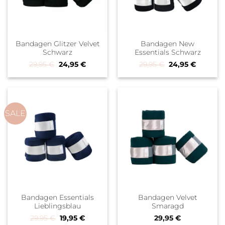
Bandagen Glitzer Velvet
Bandagen New
Schwarz
Essentials Schwarz
Ursprünglicher Preis war: 29,95 €
Aktueller Preis ist: 24,95 €.
Ursprünglicher P
Aktueller
29,95
€
24,95
€
29,95
€
24,95
€
SALE
Bandagen Essentials
Bandagen Velvet
Lieblingsblau
Smaragd
Ursprünglicher Preis war: 29,95 €
Aktueller Preis ist: 19,95 €.
29,95
€
19,95
€
29,95
€