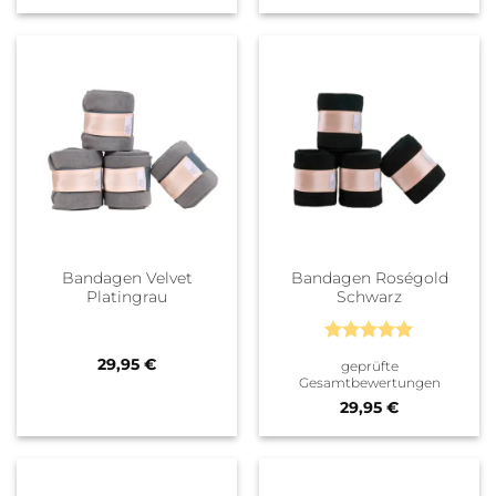
Bandagen Velvet
Bandagen Roségold
Platingrau
Schwarz
Bewertet
29,95
€
geprüfte
mit
5
von
Gesamtbewertungen
5
29,95
€