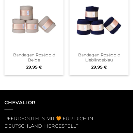
Bandagen Roségold
Bandagen Roségold
Beige
Lieblingsblau
29,95
€
29,95
€
CHEVALIOR
PFERDEOUTFITS MIT
FÜR DICH IN
DEUTSCHLAND HERGESTELLT.