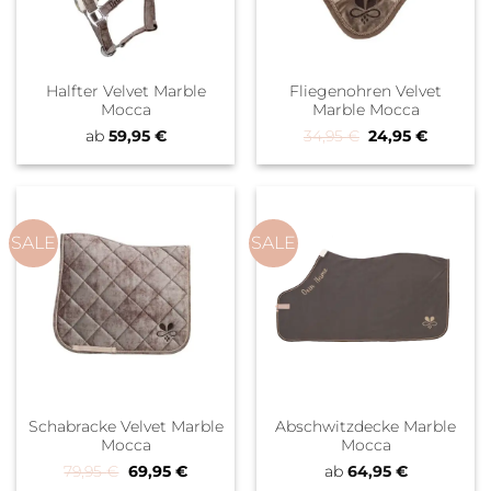
Halfter Velvet Marble
Fliegenohren Velvet
Mocca
Marble Mocca
Ursprünglicher 
Aktueller
ab
59,95
€
34,95
€
24,95
€
SALE
SALE
Schabracke Velvet Marble
Abschwitzdecke Marble
Mocca
Mocca
Ursprünglicher Preis war: 79,95 €
Aktueller Preis ist: 69,95 €.
79,95
€
69,95
€
ab
64,95
€