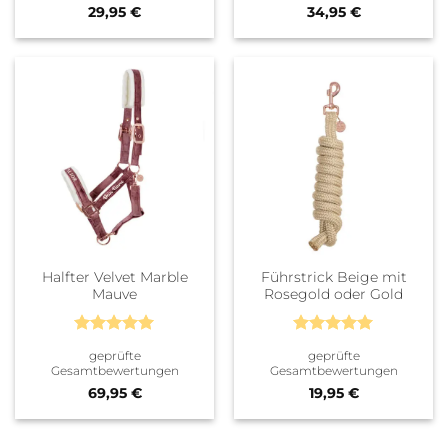
29,95
€
34,95
€
Halfter Velvet Marble
Führstrick Beige mit
Mauve
Rosegold oder Gold
Bewertet
Bewertet
geprüfte
geprüfte
mit
5
von
mit
5
von
Gesamtbewertungen
Gesamtbewertungen
5
5
69,95
€
19,95
€