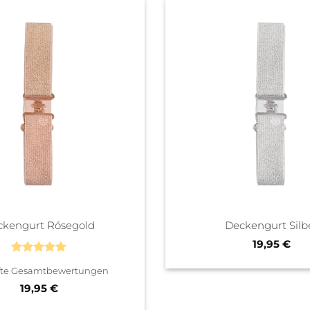
ckengurt Rósegold
Deckengurt Silb
19,95
€
Bewertet
fte Gesamtbewertungen
mit
5
von
5
19,95
€