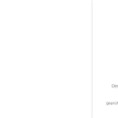
De
geprü