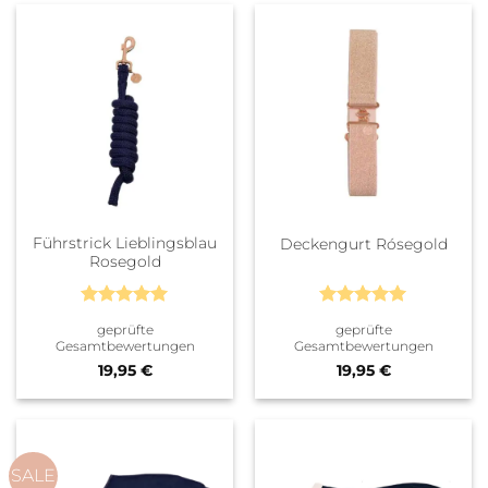
Führstrick Lieblingsblau
Deckengurt Rósegold
Rosegold
Bewertet
Bewertet
geprüfte
geprüfte
mit
5
von
mit
5
von
Gesamtbewertungen
Gesamtbewertungen
5
5
19,95
€
19,95
€
SALE