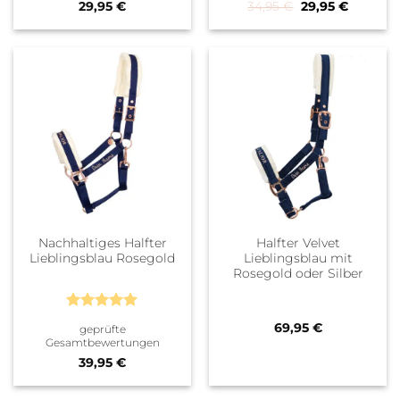
Ursprünglicher 
Aktueller
29,95
€
34,95
€
29,95
€
Nachhaltiges Halfter
Halfter Velvet
Lieblingsblau Rosegold
Lieblingsblau mit
Rosegold oder Silber
Bewertet
69,95
€
geprüfte
mit
5
von
Gesamtbewertungen
5
39,95
€