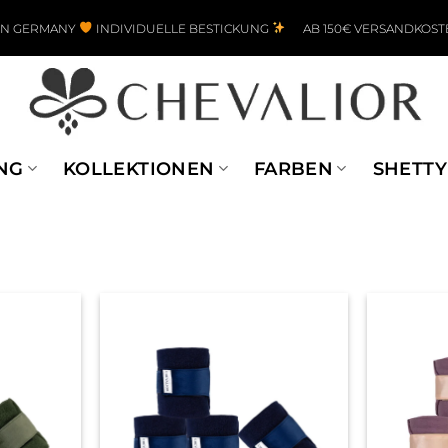
IN GERMANY
INDIVIDUELLE BESTICKUNG
AB 150€ VERSANDKOST
NG
KOLLEKTIONEN
FARBEN
SHETTY