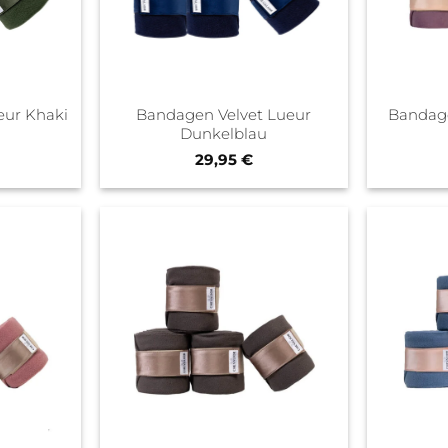
Bandagen Velvet Lueur
eur Khaki
Bandage
Dunkelblau
29,95
€