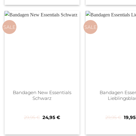
SALE
SALE
Bandagen New Essentials
Bandagen Essen
Schwarz
Lieblingsbla
Ursprünglicher Preis war: 29,95 €
Aktueller Preis ist: 24,95 €.
Urspr
29,95
€
24,95
€
29,95
€
19,9