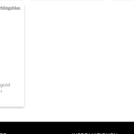
gold
u