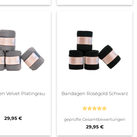
n Velvet Platingrau
Bandagen Roségold Schwarz
Bewertet
29,95
€
geprüfte Gesamtbewertungen
mit
5
von
5
29,95
€