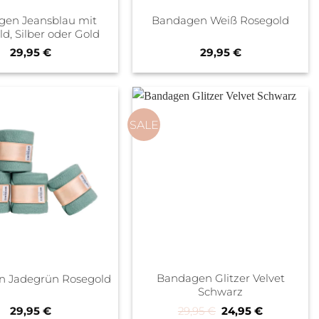
gen Jeansblau mit
Bandagen Weiß Rosegold
d, Silber oder Gold
29,95
€
29,95
€
SALE
Bandagen Glitzer Velvet
 Jadegrün Rosegold
Schwarz
Ursprünglicher Pre
Aktueller P
29,95
€
29,95
€
24,95
€