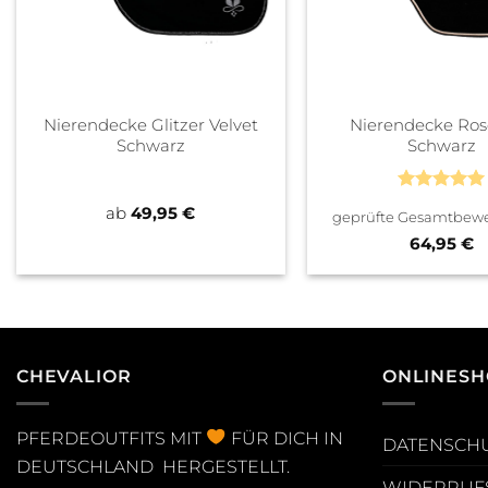
Nierendecke Glitzer Velvet
Nierendecke Ros
Schwarz
Schwarz
Bewertet
ab
49,95
€
geprüfte Gesamtbew
mit
5
von
5
64,95
€
CHEVALIOR
ONLINESH
PFERDEOUTFITS MIT
FÜR DICH IN
DATENSCH
DEUTSCHLAND HERGESTELLT.
WIDERRUF