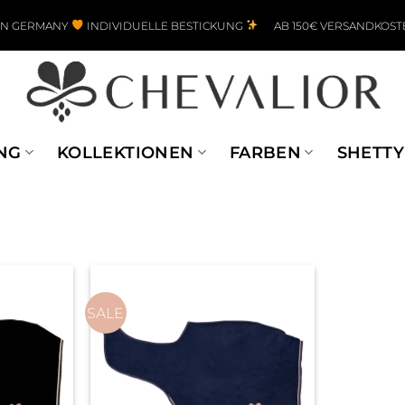
IN GERMANY
INDIVIDUELLE BESTICKUNG
AB 150€ VERSANDKOST
NG
KOLLEKTIONEN
FARBEN
SHETTY
SALE