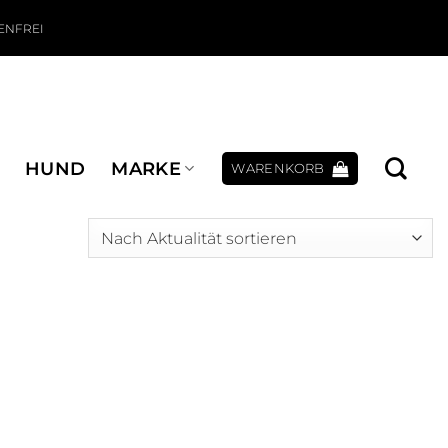
ENFREI
HUND
MARKE
WARENKORB