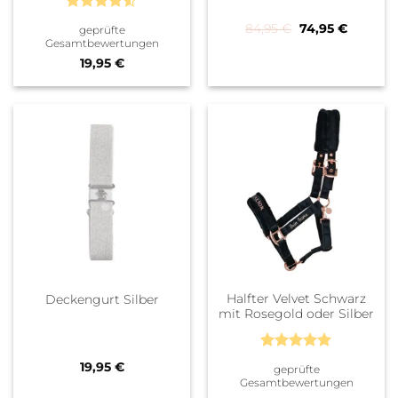
Bewertet
Ursprünglicher 
Aktueller
84,95
€
74,95
€
geprüfte
mit
4.5
Gesamtbewertungen
von 5
19,95
€
Halfter Velvet Schwarz
Deckengurt Silber
mit Rosegold oder Silber
Bewertet
19,95
€
geprüfte
mit
5
von
Gesamtbewertungen
5