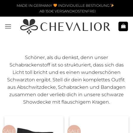
Zum Inhalt springen
MADE IN GERMANY
INDIVIDUELLE BESTICKUNG
AB 150€ VERSANDKOSTENFREI
Schöner, als du denkst, denn unser
Schabrackenstoff ist so strukturiert, dass sich das
Licht toll bricht und es einen wunderschönen
Schwarzton ergibt. Stell dir dein komplettes Outfit
aus Abschwitzdecke, Schabracken und Bandagen
zusammen oder verlieb dich in unsere schwarze
Showdecke mit flauschigem Kragen.
SALE
SALE