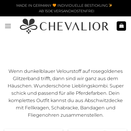
Zum Inhalt springen
MADE IN GERMANY
INDIVIDUELLE BESTICKUNG
AB 150€ VERSANDKOSTENFREI
Wenn dunkelblauer Velourstoff auf rosegoldenes
Glitzerband trifft, dann sind wir ganz aus dem
Häuschen. Wunderschöne Lieblingskombi. Super
schick und passend für alle Pferdefarben. Dein
komplettes Outfit kannst du aus Abschwitzdecke
mit Fellkragen, Schabracke, Bandagen und
Fliegenohren zusammenstellen.