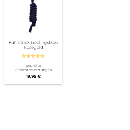
Führstrick Lieblingsblau
Rosegold
Bewertet
geprüfte
mit
5
von
Gesamtbewertungen
5
19,95
€