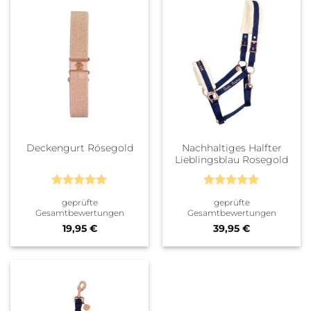
Nachhaltiges Halfter
Deckengurt Rósegold
Lieblingsblau Rosegold
Bewertet
Bewertet
geprüfte
geprüfte
mit
5
von
mit
5
von
Gesamtbewertungen
Gesamtbewertungen
5
5
19,95
€
39,95
€