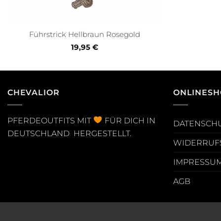
Führstrick Hellbraun Rosegold
19,95
€
CHEVALIOR
ONLINESH
PFERDEOUTFITS MIT
FÜR DICH IN
DATENSCH
DEUTSCHLAND HERGESTELLT.
WIDERRUF
IMPRESSU
AGB