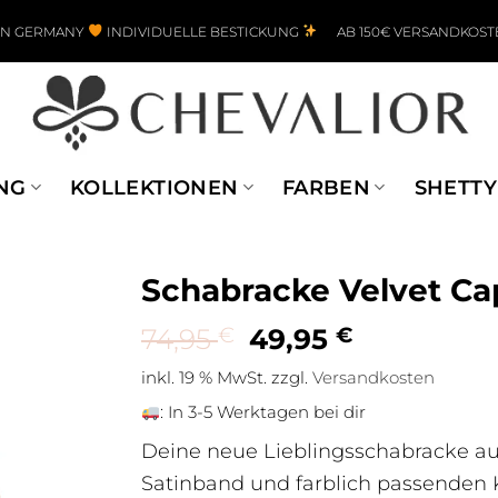
IN GERMANY
INDIVIDUELLE BESTICKUNG
AB 150€ VERSANDKOST
NG
KOLLEKTIONEN
FARBEN
SHETTY
Schabracke Velvet C
Ursprünglicher Pre
Aktueller P
74,95
€
49,95
€
inkl. 19 % MwSt.
zzgl.
Versandkosten
:
In 3-5 Werktagen bei dir
Deine neue Lieblingsschabracke au
Satinband und farblich passenden Ko