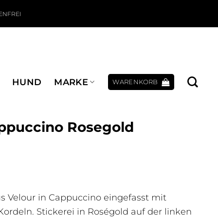
ENFREI
HUND
MARKE
WARENKORB
appuccino Rosegold
is war: 74,95 €
reis ist: 49,95 €.
s Velour in Cappuccino eingefasst mit
rdeln. Stickerei in Roségold auf der linken