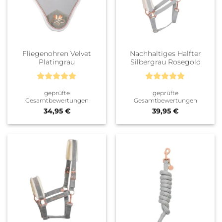
Fliegenohren Velvet
Nachhaltiges Halfter
Platingrau
Silbergrau Rosegold
Bewertet
Bewertet
geprüfte
geprüfte
mit
5
von
mit
5
von
Gesamtbewertungen
Gesamtbewertungen
5
5
34,95
€
39,95
€