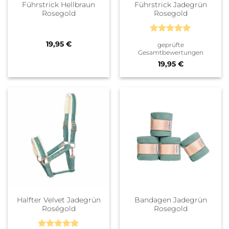
Führstrick Hellbraun
Führstrick Jadegrün
Rosegold
Rosegold
Bewertet
19,95
€
geprüfte
mit
5
von
Gesamtbewertungen
5
19,95
€
Halfter Velvet Jadegrün
Bandagen Jadegrün
Roségold
Rosegold