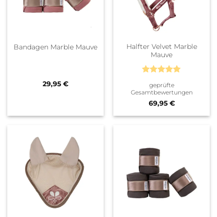
Halfter Velvet Marble
Bandagen Marble Mauve
Mauve
Bewertet
29,95
€
geprüfte
mit
5
von
Gesamtbewertungen
5
69,95
€