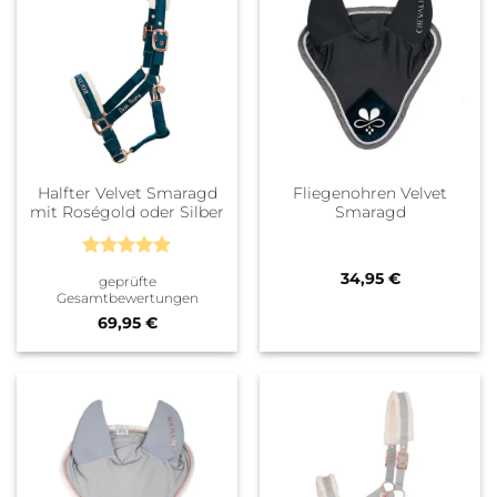
Halfter Velvet Smaragd
Fliegenohren Velvet
mit Roségold oder Silber
Smaragd
Bewertet
34,95
€
geprüfte
mit
5
von
Gesamtbewertungen
5
69,95
€