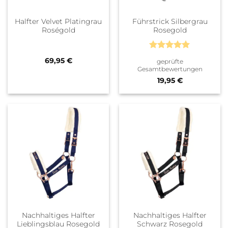
Halfter Velvet Platingrau
Führstrick Silbergrau
Roségold
Rosegold
Bewertet
69,95
€
geprüfte
mit
5
von
Gesamtbewertungen
5
19,95
€
Nachhaltiges Halfter
Nachhaltiges Halfter
Lieblingsblau Rosegold
Schwarz Rosegold