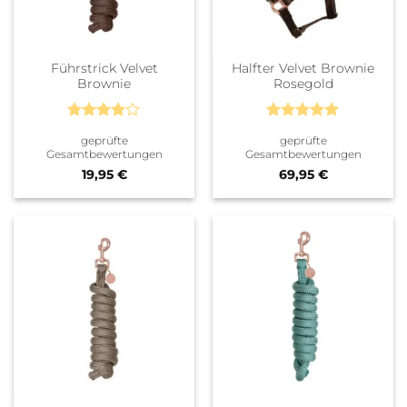
Führstrick Velvet
Halfter Velvet Brownie
Brownie
Rosegold
Bewertet
Bewertet
geprüfte
geprüfte
mit
4
mit
5
von
Gesamtbewertungen
Gesamtbewertungen
von 5
5
19,95
€
69,95
€