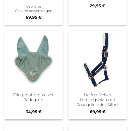
Bewertet
29,95
€
geprüfte
mit
5
von
Gesamtbewertungen
5
69,95
€
Fliegenohren Velvet
Halfter Velvet
Jadegrün
Lieblingsblau mit
Rosegold oder Silber
34,95
€
69,95
€