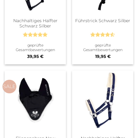
Nachhaltiges Halfter
Führstrick Schwarz Silber
Schwarz Silber
Bewertet
Bewertet
geprüfte
geprüfte
mit
5
von
mit
4.5
Gesamtbewertungen
Gesamtbewertungen
5
von 5
39,95
€
19,95
€
SALE