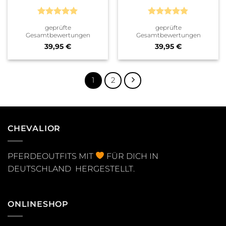
Bewertet
Bewertet
geprüfte
geprüfte
mit
5
von
mit
4.8
Gesamtbewertungen
Gesamtbewertungen
5
von 5
39,95
€
39,95
€
1
2
CHEVALIOR
PFERDEOUTFITS MIT
FÜR DICH IN
DEUTSCHLAND HERGESTELLT.
ONLINESHOP