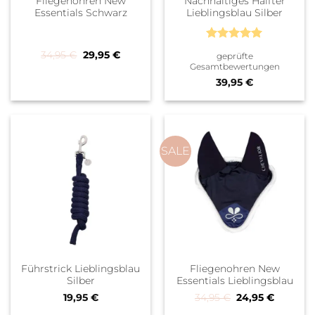
Fliegenohren New
Nachhaltiges Halfter
Essentials Schwarz
Lieblingsblau Silber
Bewertet
Ursprünglicher Preis war: 34,95 €
Aktueller Preis ist: 29,95 €.
34,95
€
29,95
€
geprüfte
mit
5
von
Gesamtbewertungen
5
39,95
€
SALE
Führstrick Lieblingsblau
Fliegenohren New
Silber
Essentials Lieblingsblau
Ursprünglicher 
Aktueller
19,95
€
34,95
€
24,95
€