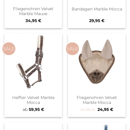
Fliegenohren Velvet
Bandagen Marble Mocca
Marble Mauve
34,95
€
29,95
€
SALE
SALE
Halfter Velvet Marble
Fliegenohren Velvet
Mocca
Marble Mocca
Ursprünglicher 
Aktueller
ab
59,95
€
34,95
€
24,95
€