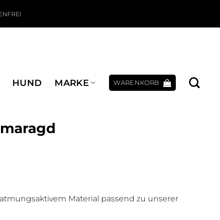
ENFREI
HUND
MARKE
WARENKORB
 Smaragd
 atmungsaktivem Material passend zu unserer