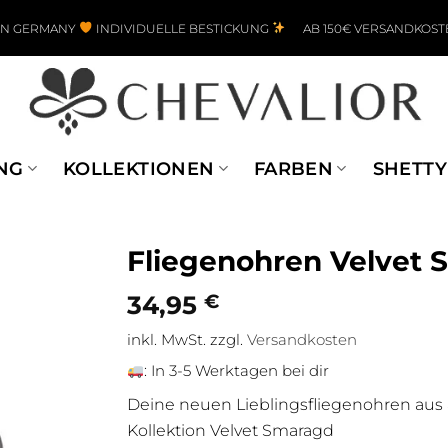
IN GERMANY
INDIVIDUELLE BESTICKUNG
AB 150€ VERSANDKOST
NG
KOLLEKTIONEN
FARBEN
SHETTY
Fliegenohren Velvet
34,95
€
inkl. MwSt.
zzgl.
Versandkosten
:
In 3-5 Werktagen bei dir
Deine neuen Lieblingsfliegenohren aus
Kollektion Velvet Smaragd