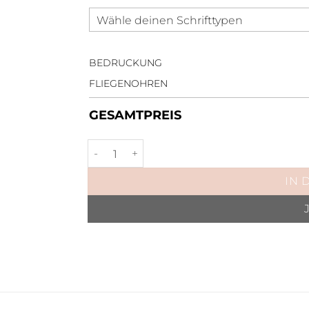
BEDRUCKUNG
FLIEGENOHREN
GESAMTPREIS
Fliegenohren Velvet Smaragd Menge
IN 