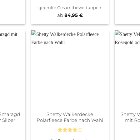
Bewertet
geprüfte Gesamtbewertungen
mit
4.67
von 5
ab
84,95
€
 Smaragd
Shetty Walkerdecke
Shetty 
 Silber
Polarfleece Farbe nach Wahl
mit Ro
Bewertet