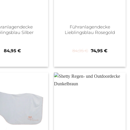
ranlagendecke
Führanlagendecke
lingsblau Silber
Lieblingsblau Rosegold
Ursprünglicher Pre
Aktueller P
84,95
€
84,95
€
74,95
€