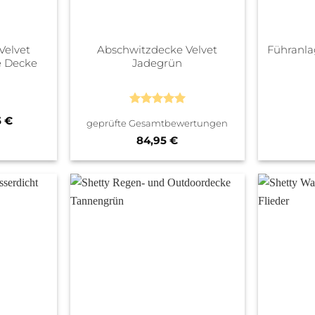
Velvet
Abschwitzdecke Velvet
Führanla
e Decke
Jadegrün
Bewertet
ünglicher Preis war: 84,95 €
Aktueller Preis ist: 49,95 €.
5
€
geprüfte Gesamtbewertungen
mit
5
von
5
84,95
€