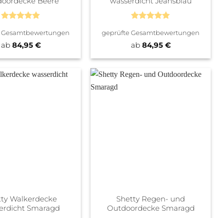
oordecke Beere
wasserdicht Jeansblau
Bewertet
Bewertet
e Gesamtbewertungen
geprüfte Gesamtbewertungen
mit
5
von
mit
5
von
5
5
ab
84,95
€
ab
84,95
€
tty Walkerdecke
Shetty Regen- und
erdicht Smaragd
Outdoordecke Smaragd