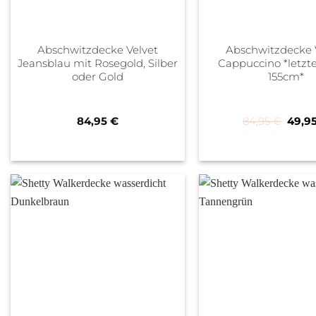
Abschwitzdecke Velvet
Abschwitzdecke 
Jeansblau mit Rosegold, Silber
Cappuccino *letzt
oder Gold
155cm*
Urspr
84,95
€
84,95
€
49,9