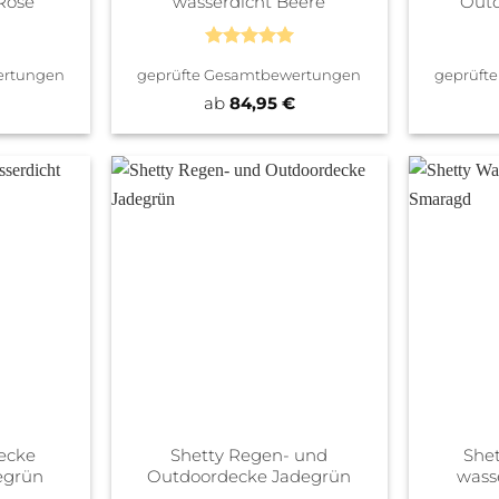
Rose
wasserdicht Beere
Outd
Bewertet
ertungen
geprüfte Gesamtbewertungen
geprüft
mit
5
von
5
ab
84,95
€
ecke
Shetty Regen- und
She
egrün
Outdoordecke Jadegrün
wass