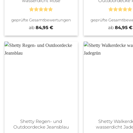
wasserdicht Rose
Outdoordecke 
Bewertet
Bewertet
geprüfte Gesamtbewertungen
geprüfte Gesamtbew
mit
5
von
mit
5
von
5
5
ab
84,95
€
ab
84,95
€
Shetty Regen- und
Shetty Walkerd
Outdoordecke Jeansblau
wasserdicht Jad