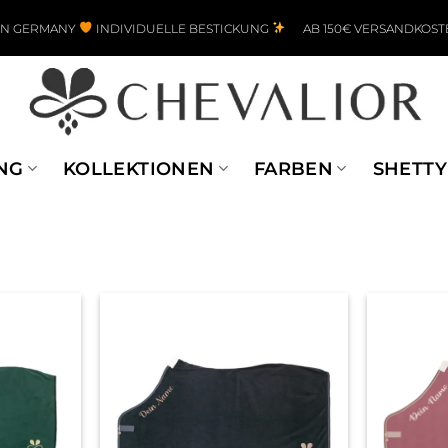
IN GERMANY
INDIVIDUELLE BESTICKUNG
AB 150€ VERSANDKOST
NG
KOLLEKTIONEN
FARBEN
SHETTY