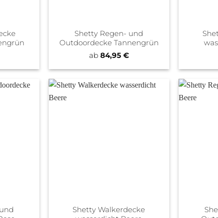
ecke
Shetty Regen- und
She
engrün
Outdoordecke Tannengrün
was
ab
84,95
€
 und
Shetty Walkerdecke
She