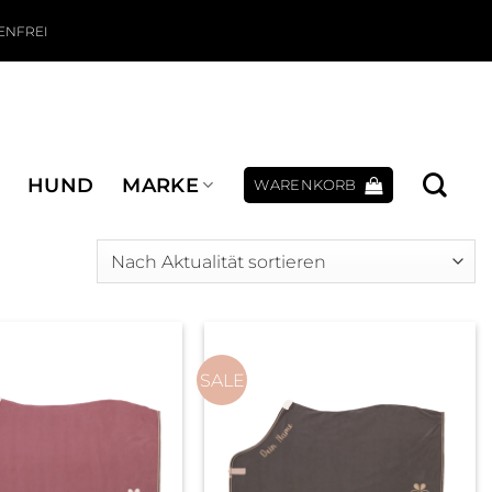
ENFREI
HUND
MARKE
WARENKORB
SALE