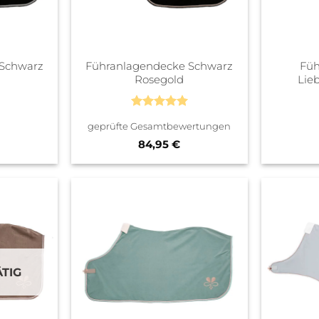
 Schwarz
Führanlagendecke Schwarz
Füh
Rosegold
Lieb
Bewertet
geprüfte Gesamtbewertungen
mit
5
von
5
84,95
€
TIG