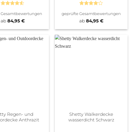
Bewertet
Bewertet
e Gesamtbewertungen
geprüfte Gesamtbewertungen
mit
4.5
mit
4
von 5
von 5
ab
84,95
€
ab
84,95
€
tty Regen- und
Shetty Walkerdecke
ordecke Anthrazit
wasserdicht Schwarz