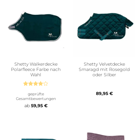
Shetty Walkerdecke
Shetty Velvetdecke
Polarfleece Farbe nach
Smaragd mit Rosegold
Wahl
oder Silber
Bewertet
89,95
€
geprüfte
mit
4
Gesamtbewertungen
von 5
ab
59,95
€