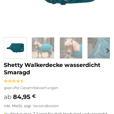
Shetty Walkerdecke wasserdicht
Smaragd
Bewertet
2
geprüfte Gesamtbewertungen
mit
4.5
von 5,
ab
84,95
€
basierend
auf
inkl. MwSt.
zzgl.
Versandkosten
Kundenbewertungen
:
Wird in max. 7 Tagen für dich produziert und versendet