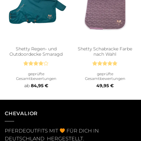
Shetty Regen- und
Shetty Schabracke Farbe
Outdoordecke Smaragd
nach Wahl
Bewertet
Bewertet
geprüfte
geprüfte
mit
4
mit
5
von
Gesamtbewertungen
Gesamtbewertungen
von 5
5
ab
84,95
€
49,95
€
CHEVALIOR
PFERDEOUTFITS MIT
FÜR DICH IN
DEUTSCHLAND HERGESTELLT.