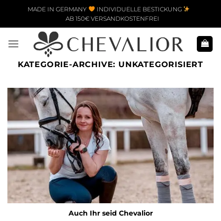
Zum Inhalt springen
MADE IN GERMANY
INDIVIDUELLE BESTICKUNG
AB 150€ VERSANDKOSTENFREI
KATEGORIE-ARCHIVE:
UNKATEGORISIERT
Auch Ihr seid Chevalior