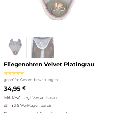
Fliegenohren Velvet Platingrau
Bewertet
1
geprüfte Gesamtbewertungen
mit
5
von
5, basierend
34,95
€
auf
Kundenbewertung
inkl. MwSt.
zzgl.
Versandkosten
:
In 3-5 Werktagen bei dir