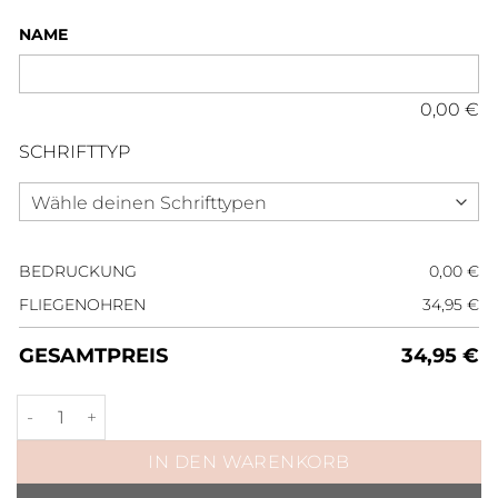
NAME
0,00
€
SCHRIFTTYP
BEDRUCKUNG
0,00
€
FLIEGENOHREN
34,95
€
GESAMTPREIS
34,95
€
Fliegenohren Velvet Platingrau Menge
IN DEN WARENKORB