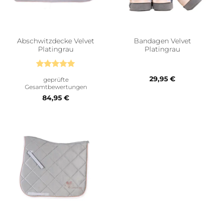
Abschwitzdecke Velvet
Bandagen Velvet
Platingrau
Platingrau
Bewertet
29,95
€
geprüfte
mit
5
von
Gesamtbewertungen
5
84,95
€