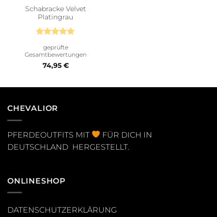
Schabracke Velvet
Platingrau
Bewertet
geprüfte
mit
5
von
Gesamtbewertungen
5
74,95
€
CHEVALIOR
PFERDEOUTFITS MIT
FÜR DICH IN
DEUTSCHLAND HERGESTELLT.
ONLINESHOP
DATENSCHUTZERKLÄRUNG