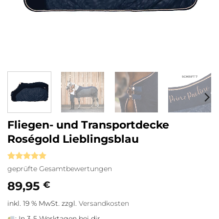
Fliegen- und Transportdecke
Roségold Lieblingsblau
Bewertet
1
geprüfte Gesamtbewertungen
mit
5
von
5, basierend
89,95
€
auf
Kundenbewertung
inkl. 19 % MwSt.
zzgl.
Versandkosten
:
In 3-5 Werktagen bei dir