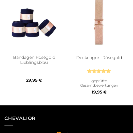
Bandagen Roségold
Deckengurt Rósegold
Lieblingsblau
Bewertet
29,95
€
geprüfte
mit
5
von
Gesamtbewertungen
5
19,95
€
CHEVALIOR