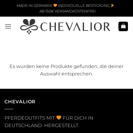
Zum Inhalt springen
MADE IN GERMANY
INDIVIDUELLE BESTICKUNG
AB 150€ VERSANDKOSTENFREI
Es wurden keine Produkte gefunden, die deiner
Auswahl entsprechen.
CHEVALIOR
PFERDEOUTFITS MIT
FÜR DICH IN
DEUTSCHLAND HERGESTELLT.