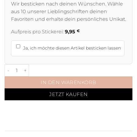
Wir besticken nach deinen Wünschen. Wähle
aus 10 unserer Lieblingschriften deinen
Favoriten und erhalte dein persönliches Unikat.
€
Aufpreis pro Stickerei:
9,95
Ja, ich möchte diesen Artikel besticken lassen
Halfter Velvet Jeansblau mit Rosegold, Silber oder Gold M
IN DEN WARENKORB
JETZT KAUFEN