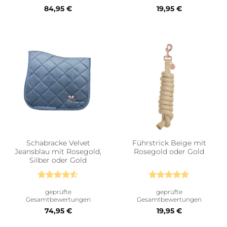
84,95
€
19,95
€
Schabracke Velvet
Führstrick Beige mit
Jeansblau mit Rosegold,
Rosegold oder Gold
Silber oder Gold
Bewertet
Bewertet
geprüfte
geprüfte
mit
4.5
mit
5
von
Gesamtbewertungen
Gesamtbewertungen
von 5
5
74,95
€
19,95
€