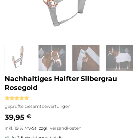
Nachhaltiges Halfter Silbergrau
Rosegold
Bewertet
2
geprüfte Gesamtbewertungen
mit
5
von
5, basierend
39,95
€
auf
Kundenbewertungen
inkl. 19 % MwSt.
zzgl.
Versandkosten
:
In 3-5 Werktagen bei dir