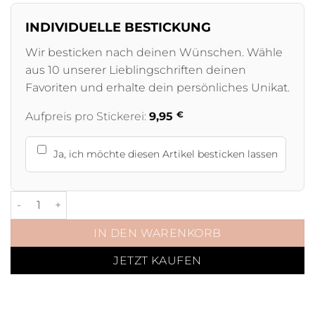
INDIVIDUELLE BESTICKUNG
Wir besticken nach deinen Wünschen. Wähle
aus 10 unserer Lieblingschriften deinen
Favoriten und erhalte dein persönliches Unikat.
€
Aufpreis pro Stickerei:
9,95
Ja, ich möchte diesen Artikel besticken lassen
Nachhaltiges Halfter Silbergrau Rosegold Menge
IN DEN WARENKORB
JETZT KAUFEN