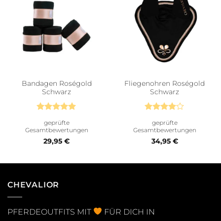
Bandagen Roségold
Fliegenohren Roségold
Schwarz
Schwarz
Bewertet
Bewertet
geprüfte
geprüfte
mit
5
von
mit
4
Gesamtbewertungen
Gesamtbewertungen
5
von 5
29,95
€
34,95
€
CHEVALIOR
PFERDEOUTFITS MIT
FÜR DICH IN