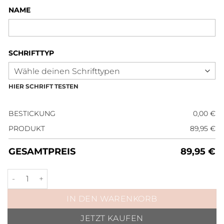
NAME
SCHRIFTTYP
HIER SCHRIFT TESTEN
BESTICKUNG
0,00
€
PRODUKT
89,95
€
GESAMTPREIS
89,95
€
Fliegen- und Transportdecke Roségold Schwarz Menge
IN DEN WARENKORB
JETZT KAUFEN