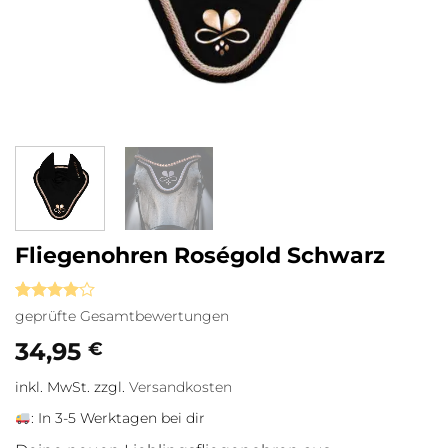
Fliegenohren Roségold Schwarz
Bewertet
1
geprüfte Gesamtbewertungen
mit
4
von 5,
34,95
€
basierend
auf
inkl. MwSt.
zzgl.
Versandkosten
Kundenbewertung
:
In 3-5 Werktagen bei dir