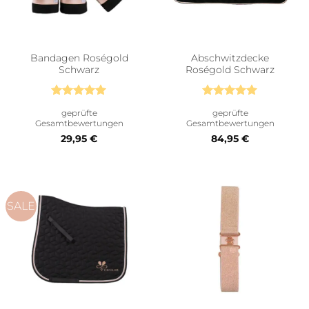
Bandagen Roségold
Abschwitzdecke
Schwarz
Roségold Schwarz
Bewertet
Bewertet
geprüfte
geprüfte
mit
5
von
mit
5
von
Gesamtbewertungen
Gesamtbewertungen
5
5
29,95
€
84,95
€
SALE