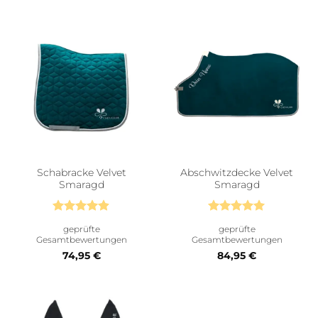
Schabracke Velvet
Abschwitzdecke Velvet
Smaragd
Smaragd
Bewertet
Bewertet
geprüfte
geprüfte
mit
4.89
mit
5
von
Gesamtbewertungen
Gesamtbewertungen
von 5
5
74,95
€
84,95
€