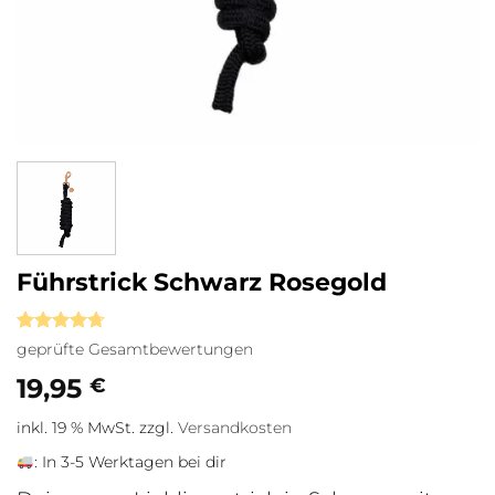
Führstrick Schwarz Rosegold
Bewertet
3
geprüfte Gesamtbewertungen
mit
4.67
von 5,
19,95
€
basierend
auf
inkl. 19 % MwSt.
zzgl.
Versandkosten
Kundenbewertungen
:
In 3-5 Werktagen bei dir