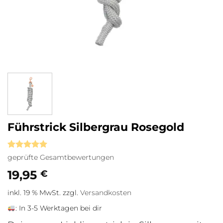
Führstrick Silbergrau Rosegold
Bewertet
1
geprüfte Gesamtbewertungen
mit
5
von
5, basierend
19,95
€
auf
Kundenbewertung
inkl. 19 % MwSt.
zzgl.
Versandkosten
:
In 3-5 Werktagen bei dir