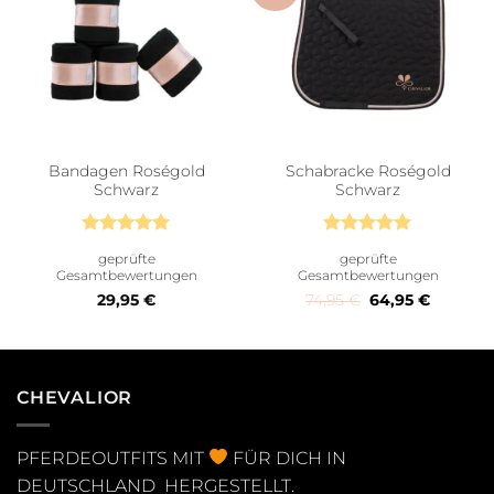
Bandagen Roségold
Schabracke Roségold
Schwarz
Schwarz
Bewertet
Bewertet
geprüfte
geprüfte
mit
5
von
mit
5
von
Gesamtbewertungen
Gesamtbewertungen
5
5
Ursprünglicher P
Aktueller
29,95
€
74,95
€
64,95
€
CHEVALIOR
PFERDEOUTFITS MIT
FÜR DICH IN
DEUTSCHLAND HERGESTELLT.