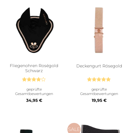
Fliegenohren Roségold
Deckengurt Rósegold
Schwarz
Bewertet
Bewertet
geprüfte
geprüfte
mit
4
mit
5
von
Gesamtbewertungen
Gesamtbewertungen
von 5
5
34,95
€
19,95
€
SALE