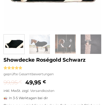
Showdecke Roségold Schwarz
Bewertet
2
geprüfte Gesamtbewertungen
mit
5
von
Ursprünglicher Preis war: 99,
Aktueller Preis ist: 49,
5, basierend
99,95
49,95
€
€
auf
Kundenbewertungen
inkl. MwSt.
zzgl.
Versandkosten
:
In 3-5 Werktagen bei dir