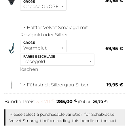
34,95
€
GRÖßE
1 ×
Halfter Velvet Smaragd mit
Roségold oder Silber
GRÖßE
69,95
€
FARBE BESCHLÄGE
löschen
1 ×
Führstrick Silbergrau Silber
19,95
€
€
€
Bundle-Preis:
314,70
285,00
(Rabatt
29,70
€
)
Please select a purchasable variation for
Schabracke
Velvet Smaragd
before adding this bundle to the cart.